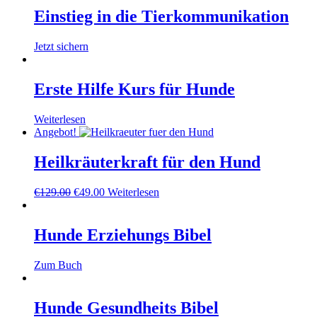
Einstieg in die Tierkommunikation
Jetzt sichern
Erste Hilfe Kurs für Hunde
Weiterlesen
Angebot!
Heilkräuterkraft für den Hund
Ursprünglicher
Aktueller
€
129.00
€
49.00
Weiterlesen
Preis
Preis
war:
ist:
€129.00
€49.00.
Hunde Erziehungs Bibel
Zum Buch
Hunde Gesundheits Bibel