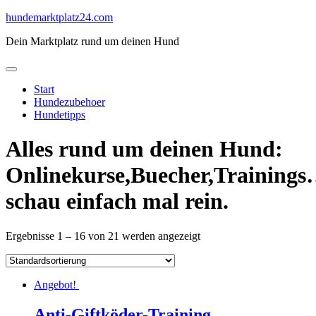
Skip
hundemarktplatz24.com
to
Dein Marktplatz rund um deinen Hund
content
Start
Hundezubehoer
Hundetipps
Alles rund um deinen Hund:
Onlinekurse,Buecher,Training
schau einfach mal rein.
Ergebnisse 1 – 16 von 21 werden angezeigt
Angebot!
Anti-Giftköder-Training