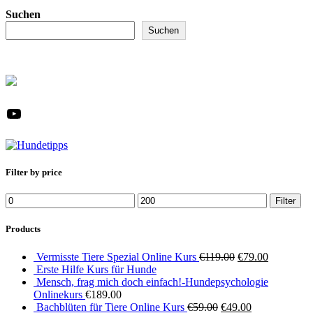
Suchen
Suchen
YouTube
Filter by price
Min.
Max.
Filter
Preis
Preis
Products
Ursprünglicher
Aktueller
Vermisste Tiere Spezial Online Kurs
€
119.00
€
79.00
Preis
Preis
Erste Hilfe Kurs für Hunde
war:
ist:
Mensch, frag mich doch einfach!-Hundepsychologie
€119.00
€79.00.
Onlinekurs
€
189.00
Ursprünglicher
Aktueller
Bachblüten für Tiere Online Kurs
€
59.00
€
49.00