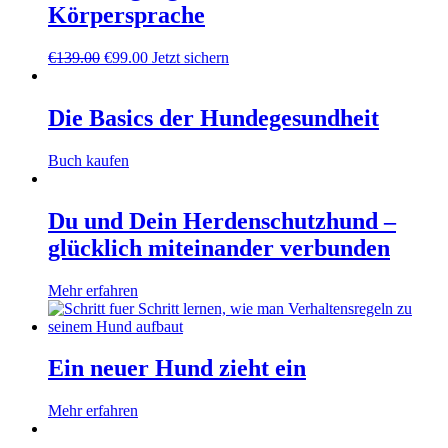
Körpersprache
Ursprünglicher
Aktueller
€
139.00
€
99.00
Jetzt sichern
Preis
Preis
war:
ist:
€139.00
€99.00.
Die Basics der Hundegesundheit
Buch kaufen
Du und Dein Herdenschutzhund –
glücklich miteinander verbunden
Mehr erfahren
Ein neuer Hund zieht ein
Mehr erfahren