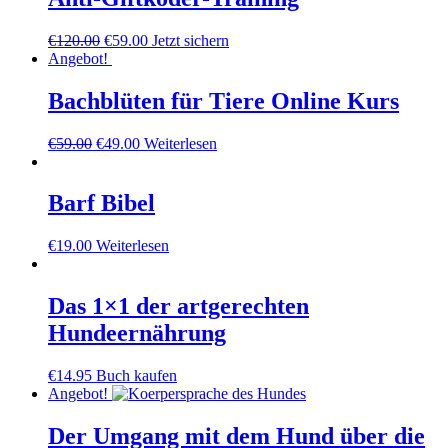
Ursprünglicher
Aktueller
€
120.00
€
59.00
Jetzt sichern
Preis
Preis
Angebot!
war:
ist:
€120.00
€59.00.
Bachblüten für Tiere Online Kurs
Ursprünglicher
Aktueller
€
59.00
€
49.00
Weiterlesen
Preis
Preis
war:
ist:
€59.00
€49.00.
Barf Bibel
€
19.00
Weiterlesen
Das 1×1 der artgerechten
Hundeernährung
€
14.95
Buch kaufen
Angebot!
Der Umgang mit dem Hund über die