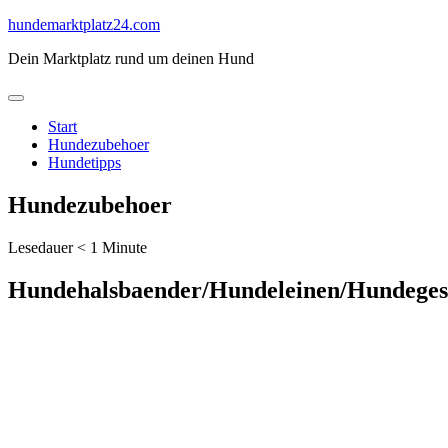
Skip
hundemarktplatz24.com
to
Dein Marktplatz rund um deinen Hund
content
Start
Hundezubehoer
Hundetipps
Hundezubehoer
Lesedauer
< 1
Minute
Hundehalsbaender/Hundeleinen/Hundeges