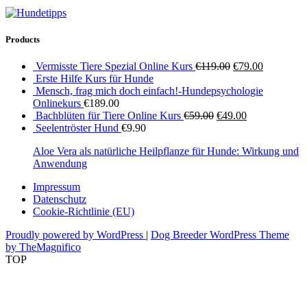
Products
Ursprünglicher
Aktueller
Vermisste Tiere Spezial Online Kurs
€
119.00
€
79.00
Preis
Preis
Erste Hilfe Kurs für Hunde
war:
ist:
Mensch, frag mich doch einfach!-Hundepsychologie
€119.00
€79.00.
Onlinekurs
€
189.00
Ursprünglicher
Aktueller
Bachblüten für Tiere Online Kurs
€
59.00
€
49.00
Preis
Preis
Seelentröster Hund
€
9.90
war:
ist:
Aloe Vera als natürliche Heilpflanze für Hunde: Wirkung und
€59.00
€49.00.
Anwendung
Impressum
Datenschutz
Cookie-Richtlinie (EU)
Proudly powered by WordPress
|
Dog Breeder WordPress Theme
by TheMagnifico
TOP