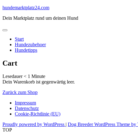
Skip
hundemarktplatz24.com
to
Dein Marktplatz rund um deinen Hund
content
Start
Hundezubehoer
Hundetipps
Cart
Lesedauer
< 1
Minute
Dein Warenkorb ist gegenwärtig leer.
Zurück zum Shop
Impressum
Datenschutz
Cookie-Richtlinie (EU)
Proudly powered by WordPress
|
Dog Breeder WordPress Theme by 
TOP