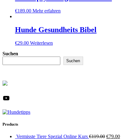
€
189.00
Mehr erfahren
Hunde Gesundheits Bibel
€
29.00
Weiterlesen
Suchen
Suchen
YouTube
Products
Ursprünglicher
Aktueller
Vermisste Tiere Spezial Online Kurs
€
119.00
€
79.00