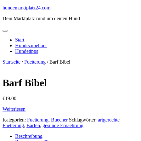
Skip
hundemarktplatz24.com
to
Dein Marktplatz rund um deinen Hund
content
Start
Hundezubehoer
Hundetipps
Startseite
/
Fuetterung
/ Barf Bibel
Barf Bibel
€
19.00
Weiterlesen
Kategorien:
Fuetterung
,
Buecher
Schlagwörter:
artgerechte
Fuetterung
,
Barfen
,
gesunde Ernaehrung
Beschreibung