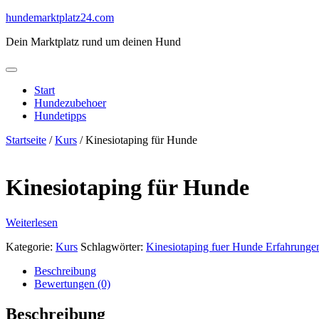
Skip
hundemarktplatz24.com
to
Dein Marktplatz rund um deinen Hund
content
Start
Hundezubehoer
Hundetipps
Startseite
/
Kurs
/ Kinesiotaping für Hunde
Kinesiotaping für Hunde
Weiterlesen
Kategorie:
Kurs
Schlagwörter:
Kinesiotaping fuer Hunde Erfahrunge
Beschreibung
Bewertungen (0)
Beschreibung