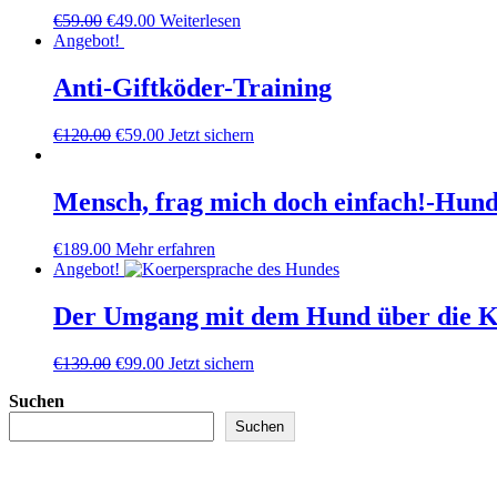
Ursprünglicher
Aktueller
€
59.00
€
49.00
Weiterlesen
Preis
Preis
Angebot!
war:
ist:
€59.00
€49.00.
Anti-Giftköder-Training
Ursprünglicher
Aktueller
€
120.00
€
59.00
Jetzt sichern
Preis
Preis
war:
ist:
€120.00
€59.00.
Mensch, frag mich doch einfach!-Hund
€
189.00
Mehr erfahren
Angebot!
Der Umgang mit dem Hund über die K
Ursprünglicher
Aktueller
€
139.00
€
99.00
Jetzt sichern
Preis
Preis
Suchen
war:
ist:
€139.00
€99.00.
Suchen