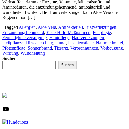
Wirkstoffen, darunter Enzyme, Vitamine, Mineralstoffe und
Aminosäuren, die entzündungshemmend, antibakteriell und
wundheilend wirken. Bei Hautverletzungen kann Aloe Vera die
Regeneration […]
|
Tagged
Allergien
,
Aloe Vera
,
Antibakteriell
,
Bissverletzungen
,
Entzündungshemmend
,
Erste-Hilfe-Maßnahmen
,
Fellpflege
,
Feuchtigkeitsversorgung
,
Hautpflege
,
Hautverletzungen
,
Heilpflanze
,
Hitzeausschlag
,
Hund
,
Insektenstiche
,
Naturheilmittel
,
Pfotenpflege
,
Sonnenbrand
,
Tierarzt
,
Verbrennungen
,
Vorbeugung
,
Wirkung
,
Wundheilung
Suchen
Suchen
YouTube