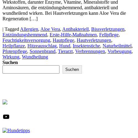
Wirkstoffen, darunter Enzyme, Vitamine, Mineralstoffe und
Aminosäuren, die entzündungshemmend, antibakteriell und
wundheilend wirken. Bei Hautverletzungen kann Aloe Vera die
Regeneration […]
|
Tagged
Allergien
,
Aloe Vera
,
Antibakteriell
,
Bissverletzungen
,
Entzündungshemmend
,
Erste-Hilfe-Maßnahmen
,
Fellpflege
,
Feuchtigkeitsversorgung
,
Hautpflege
,
Hautverletzungen
,
Heilpflanze
,
Hitzeausschlag
,
Hund
,
Insektenstiche
,
Naturheilmittel
,
Pfotenpflege
,
Sonnenbrand
,
Tierarzt
,
Verbrennungen
,
Vorbeugung
,
Wirkung
,
Wundheilung
Suchen
Suchen
YouTube