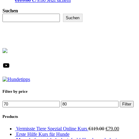
€
119.00
€
79.00
Jetzt sichern
Preis
Preis
Suchen
war:
ist:
€119.00
€79.00.
Suchen
YouTube
Filter by price
Min.
Max.
Filter
Preis
Preis
Products
Ursprünglicher
Aktueller
Vermisste Tiere Spezial Online Kurs
€
119.00
€
79.00
Preis
Preis
Erste Hilfe Kurs für Hunde