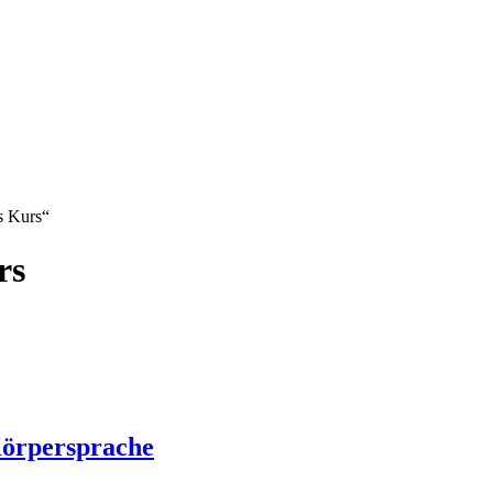
s Kurs“
rs
örpersprache