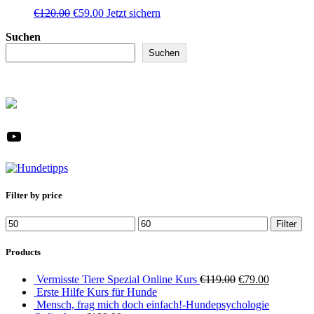
Ursprünglicher
Aktueller
€
120.00
€
59.00
Jetzt sichern
Preis
Preis
Suchen
war:
ist:
€120.00
€59.00.
Suchen
YouTube
Filter by price
Min.
Max.
Filter
Preis
Preis
Products
Ursprünglicher
Aktueller
Vermisste Tiere Spezial Online Kurs
€
119.00
€
79.00
Preis
Preis
Erste Hilfe Kurs für Hunde
war:
ist:
Mensch, frag mich doch einfach!-Hundepsychologie