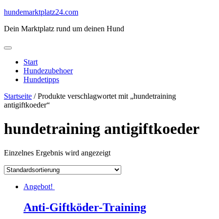
Skip
hundemarktplatz24.com
to
Dein Marktplatz rund um deinen Hund
content
Start
Hundezubehoer
Hundetipps
Startseite
/ Produkte verschlagwortet mit „hundetraining
antigiftkoeder“
hundetraining antigiftkoeder
Einzelnes Ergebnis wird angezeigt
Angebot!
Anti-Giftköder-Training