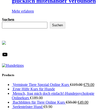
glücklich miteinander verbunden
Mehr erfahren
Suchen
Suchen
YouTube
Products
Ursprünglicher
Aktueller
Vermisste Tiere Spezial Online Kurs
€
119.00
€
79.00
Preis
Preis
Erste Hilfe Kurs für Hunde
war:
ist:
Mensch, frag mich doch einfach!-Hundepsychologie
€119.00
€79.00.
Onlinekurs
€
189.00
Ursprünglicher
Aktueller
Bachblüten für Tiere Online Kurs
€
59.00
€
49.00
Preis
Preis
Seelentröster Hund
€
9.90