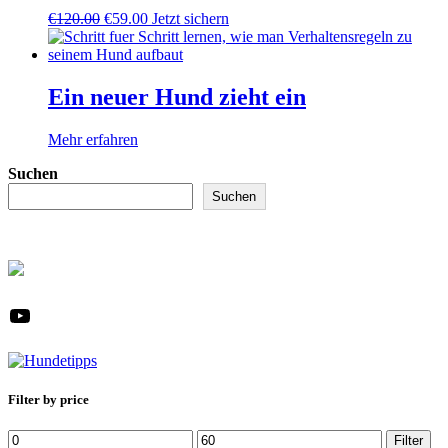
Ursprünglicher
Aktueller
€
120.00
€
59.00
Jetzt sichern
Preis
Preis
war:
ist:
€120.00
€59.00.
Ein neuer Hund zieht ein
Mehr erfahren
Suchen
Suchen
YouTube
Filter by price
Min.
Max.
Filter