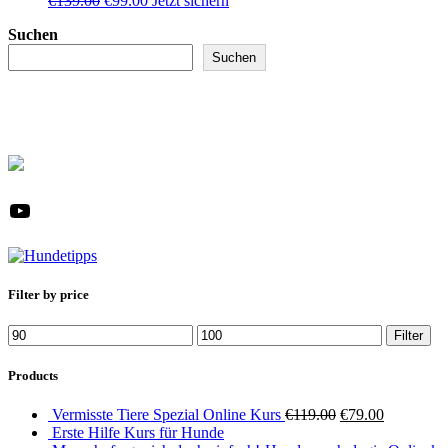
€
139.00
€
99.00
Jetzt sichern
Preis
Preis
Suchen
war:
ist:
€139.00
€99.00.
Suchen
YouTube
Filter by price
Min.
Max.
Filter
Preis
Preis
Products
Ursprünglicher
Aktueller
Vermisste Tiere Spezial Online Kurs
€
119.00
€
79.00
Preis
Preis
Erste Hilfe Kurs für Hunde